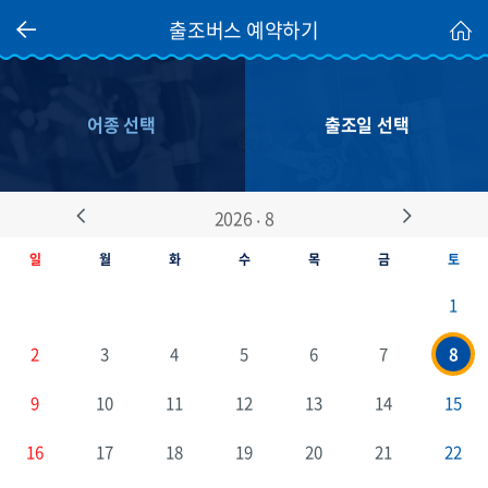
출조버스 예약하기
어종 선택
출조일 선택
.
2026
8
Prev
Next
일
월
화
수
목
금
토
1
2
3
4
5
6
7
8
9
10
11
12
13
14
15
16
17
18
19
20
21
22