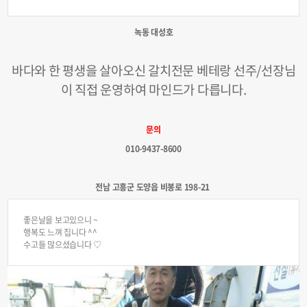
녹동 대성호
바다와 한 평생을 살아오신 갈치전문 베테랑 선주/선장님
이 직접 운영하여 마인드가 다릅니다.
문의
010-9437-8600
전남 고흥군 도양읍 비봉로 198-21​
좋은날을 보고있으니 ~
행복도 느껴 집니다 ^^
수고들 많으셨습니다 ♡