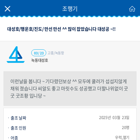
조행기
대성호/행운호/진도/ 만선 만선 ^^ 많이 잡았습니다 대성공 ~!!
고흥/녹동항
03 / 23
녹동대성호
이런날을 봅니다 ~ 기다렸던보상 ^^ 모두에 쿨러가 섭섭지않게
채워 졌습니다 씨알도 좋고 마릿수도 성공했고 더할나위없이 굿
굿 굿조황 입니당 ~
출조 날짜
2025년 03월 23일
출조 인원
20명
어종
우럭,열기