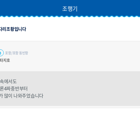
조행기
도다리조황입니다
포항/포항 동빈항
3
환타지호
우속에서도
물론4짜중반부터
가 많이 나와주었습니다