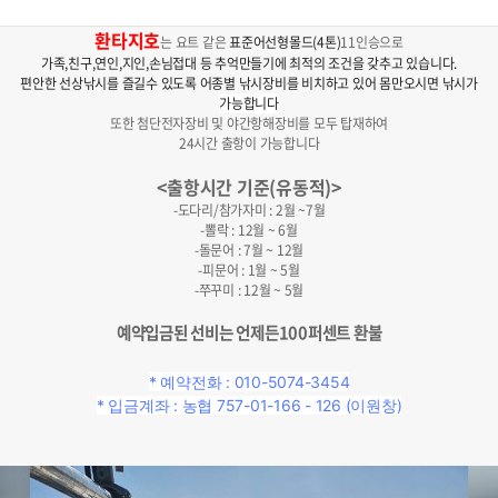
환타지호
는 요트 같은
표준어선형몰드(4톤)
11인승으로
가족,친구,연인,지인,손님접대 등 추억만들기에 최적의 조건을 갖추고 있습니다.
편안한 선상낚시를 즐길수 있도록 어종별 낚시장비를 비치하고 있어 몸만오시면 낚시가
가능합니다
또한 첨단전자장비 및 야간항해장비를 모두 탑재하여
24시간 출항이 가능합니다
<출항시간 기준(유동적)>
-도다리/참가자미 : 2월 ~7월
-뽈락 : 12월 ~ 6월
-돌문어 : 7월 ~ 12월
-피문어 : 1월 ~ 5월
-쭈꾸미 : 12월 ~ 5월
예약입금된 선비는 언제든100퍼센트 환불
*
예약전화 :
010-5074-3454
* 입금계좌 : 농협 757-01-166
- 126 (이원창)