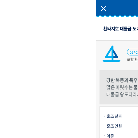
환타지호 대물급 
05 / 0
포항 
강한 북풍과 폭
많은 마릿수는 
대물급 왕도다리
출조 날짜
출조 인원
어종