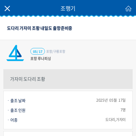
조행기
도다리 가자미 조황 내일도 출항준비중
포항/구룡포항
05 / 17
포항 루나피싱
가자미 도다리 조황
출조 날짜
2025년 05월 17일
출조 인원
7명
어종
도다리,가자미