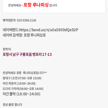
포항 루나피싱
안녕하세요~
입니다
예약및문의 010 5366 2116
네이버밴드:https://band.us/n/a0a5800dQeD2P
네이버 검색창: 포항 루나피싱호
정박지:
포항시 남구 구룡포읍 병포리 17-13
안녕하세요 포항 루나피싱호입니다^^
왕대구 (오전 07:00~오후 15:00)
야간 피문어 (18:00~24:00)
도다리 가자미(08:00~오후 14:00)
야간 뽈락 (18:00~24:00)
정상 출항 합니다