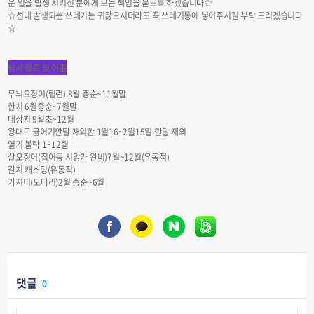
운 일을 발생 시키신 분에게 모든 책임을 묻도록 하겠습니다☆
☆선내 발생되는 쓰레기는 귀찮으시더라도 꼭 쓰레기통에 넣어주시길 부탁 드리겠습니다
☆
낚시 장르 및 어종
무늬오징어(팁런) 8월 중순~11월말
한치 6월중순~7월말
대삼치 9월초~12월
왕대구 금어기한달 재외한 1월16~2월15일 한달 재외
열기 볼락 1~12월
살오징어(집어등 시앙카 완비)7월~12월(유동적)
갈치 캐스팅(유동적)
가지미(도다리)2월 중순~6월
댓글
0