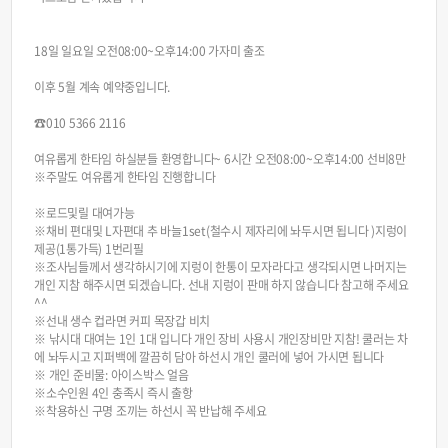
18일 일요일 오전08:00~오후14:00 가자미 출조
이후 5월 계속 예약중입니다.
☎️010 5366 2116
여유롭게 한타임 하실분들 환영합니다~ 6시간 오전08:00~오후14:00 선비8만
※주말도 여유롭게 한타임 진행합니다
※로드및릴 대여가능
※채비 편대및 L자편대 추 바늘1set(철수시 제자리에 놔두시면 됩니다 )지렁이
제공(1통가득) 1번리필
※조사님들께서 생각하시기에 지렁이 한통이 모자라다고 생각되시면 나머지는
개인 지참 해주시면 되겠습니다. 선내 지렁이 판매 하지 않습니다 참고해 주세요
^^
※선내 생수 컵라면 커피 목장갑 비치
※ 낚시대 대여는 1인 1대 입니다 개인 장비 사용시 개인장비만 지참! 쿨러는 차
에 놔두시고 지퍼백에 깔끔히 담아 하선시 개인 쿨러에 넣어 가시면 됩니다
※ 개인 준비물: 아이스박스 얼음
※소수인원 4인 충족시 즉시 출항
※착용하신 구명 조끼는 하선시 꼭 반납해 주세요