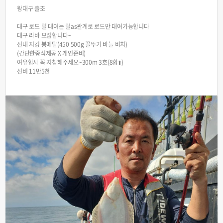
왕대구 출조
대구 로드 릴 대여는 릴as관계로 로드만 대여가능합니다
대구 라바 모집합니다~
선내 지깅 봉메탈(450 500g 꼴뚜기 바늘 비치)
(간단한중식제공 X 개인준비)
여유합사 꼭 지참해주세요~300m 3호(8합⬆️)
선비 11만5천