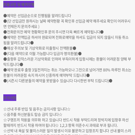
환불규정 및 예약진행
●예약은 선입금순으로 진행됨을 알려드립니다
●(단 선입금전 원하시는 날짜 예약현황 꼭 확인후 선입금 예약 해주세요 확인이 어려우시
면 언제든지 문의주세요 )
●전화문의전 예약 현황확인후 문의 주시면 더욱 빠르게 예약됩니다●
●예약은 전액입금 하셔야 완료되며 전화로예약을 하셔도 입금이 되지 않을시 자동 취소
됨을 알려드립니다●
●해상 주의보 및 기상악화로 미출항시 전액환불●
●(다음 예약으로 이월 가능합니다 입금자 명의환불)●
●출항후 갑작스러운 기상악화로 인하여 부득이하게 입항시에는 환불이 어려운점 양해 부
탁드립니다●
●예약 완료후 출항 3일전까지는 취소 가능하오나 그전으로 넘어가면 80% 하루전 취소는
환불이 어려운점 숙지 하시어 신중하게 예약부탁 드립니다●
●(시즌시 다른분들의 예약을 못받을수 있습니다 다시한번 부탁 드립니다)●
주의사항
☆선내 주류 반입 및 음주는 금지사항 입니다☆
☆음주를 하신분들도 탑승 금지 입니다☆
☆구명조끼 착용을 의무화 하고 있습니다 반드시 착용 부탁드리며 정박지에 입항후 하선
할때까지 반드시 착용 하여야 됩니다☆ 1,2,3 항목 미준수시 과태료 부과 됩니다.
☆선박 내 욕설 및 불미스러운 일이 발생시 이유 불문하고 입항조치 합니다 선내 불미 스러