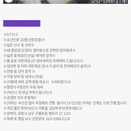
루나피싱 승선 및 공지사항
※9.77t※
※승선인원 22명(선장포함)※
※넓은 선수 및 선미※
※All 할로겐(오징어) 집어등으로 강력한 집어효과※
※넓은 휴게공간(선실) 에어컨 장착※
※물 음료 무한제공 (단 장비세척은 자재부탁 드립니다)※
※컵라면 및 커피 무한제공 (온수기 설치 및 전자레인지 설치)※
※전동 릴 단자 장착 ※
※각종 장비 및 대여※(무료)
※(어종에 따라 금액 변동 파손시 수리비청구)※
※팽창식구명조끼 무료 대여
※(하선시 꼭 반납 부탁드립니다)※
※공정한 자리 추첨제※
※(자리는 우선권 없이 추첨제로 진행 됩니다 )※단10인 이하는 선착순 으로 진행 됩니다
※개인 물칸 완비(낚으신 어종을 싱싱하게 보관하세요)※
※정박지: 포항시 남구 구룡포읍 병포리 17-13※
※독배 및 종일 낚시 선장문의 010-5366-2116