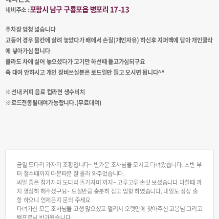
포항시 남구 구룡포읍 병포리 17-13
네비주소 :
주차장 엄청 넓습니다
고등어 경우 물칸에 살려 놓았다가 배에서 손질(개인자유) 하신후 지퍼백에 담아 개인쿨라
에 넣아가심 됩니다
쿨라도 차에 실어 놓으셨다가 고기만 하선때 들고가심되구요
즉 대여 안하시고 개인 장비쓰실분은 로드릴만 들고 오시면 됩니다^^
※선내 커피 음료 컵라면 생수비치
※로드전동릴대여가능합니다.(무료대여)
금일 도다리 가자미 조황입니다~ 반가운 조사님들 모시고 다녀왔습니다. 초반 부
터 철수때까지 따문따문 잘 올라 와주었습니다.
씨알 좋은 참가자미 도다리 돌가자미 까지~ 고루고루 손맛 보셨습니다 마칠때 까
지 열심히 해주셨구요~ 드실만큼 충분히 잡고 입항 하였습니다. 내일도 정상 출
항 하오니 언제든지 문의 주세요
다녀가신 모든 조사님들 고생 많으셨고 멀리서 오랫만에 찾아주신 고봉님 그리고
백프로님 반가웠습니다