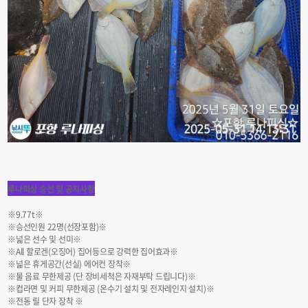
루나피싱 승선 및 공지사항
※9.77t※
※승선인원 22명(선장포함)※
※넓은 선수 및 선미※
※All 할로겐(오징어) 집어등으로 강력한 집어효과※
※넓은 휴게공간(선실) 에어컨 장착※
※물 음료 무한제공 (단 장비세척은 자재부탁 드립니다)※
※컵라면 및 커피 무한제공 (온수기 설치 및 전자레인지 설치)※
※전동 릴 단자 장착 ※