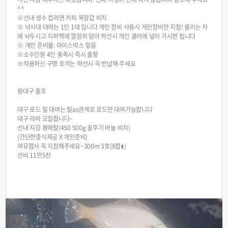
^^
※선내 생수 컵라면 커피 목장갑 비치
※ 낚시대 대여는 1인 1대 입니다 개인 장비 사용시 개인장비만 지참! 쿨러는 차
에 놔두시고 지퍼백에 깔끔히 담아 하선시 개인 쿨러에 넣어 가시면 됩니다
※ 개인 준비물: 아이스박스 얼음
※소수인원 4인 충족시 즉시 출항
※착용하신 구명 조끼는 하선시 꼭 반납해 주세요
왕대구 출조
대구 로드 릴 대여는 릴as관계로 로드만 대여가능합니다
대구 라바 모집합니다~
선내 지깅 봉메탈(450 500g 꼴뚜기 바늘 비치)
(간단한중식제공 X 개인준비)
여유합사 꼭 지참해주세요~300m 3호(8합⬆️)
선비 11만5천