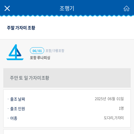
조행기
주말 가자미 조황
포항/구룡포항
06 / 01
포항 루나피싱
주만 토 일 가자미조황
출조 날짜
2025년 06월 01일
출조 인원
1명
어종
도다리,가자미