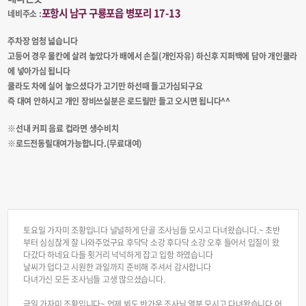
포항시 남구 구룡포읍 병포리 17-13
네비주소 :
주차장 엄청 넓습니다
고등어 경우 물칸에 살려 놓았다가 배에서 손질(개인자유) 하신후 지퍼백에 담아 개인쿨라
에 넣아가심 됩니다
쿨라도 차에 실어 놓으셨다가 고기만 하선때 들고가심되구요
즉 대여 안하시고 개인 장비쓰실분은 로드릴만 들고 오시면 됩니다^^
※선내 커피 음료 컵라면 생수비치
※로드전동릴대여가능합니다.(무료대여)
토요일 가자미 조황입니다 널널하게 단골 조사님들 모시고 다녀왔습니다.~ 초반
부터 심심찮게 잘 나와주었구요 후닥닥 소강 후다닥 소강 오후 들어서 입질이 왔
다갔다 하네요 다들 횟거리 넉넉하게 잡고 입항 하였습니다
날씨가 덥다고 시원한 과일까지 준비해 주셔서 감사합니다
다녀가신 모든 조사님들 고생 많으셨습니다.
금일 가자미 조황입니다~ 언제 뵈도 반가운 조사님 열분 모시고 다녀왔습니다 어