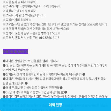
※각종 장비 및 대여※(무료)
※(어종에 따라 금액 변동 파손시 수리비청구)※
※팽창식구명조끼 무료 대여
※(하선시 꼭 반납 부탁드립니다)※
※공정한 자리 추첨제※
※(자리는 우선권 없이 추첨제로 진행 됩니다 )※단10인 이하는 선착순 으로 진행 됩니다
※개인 물칸 완비(낚으신 어종을 싱싱하게 보관하세요)※
※정박지: 포항시 남구 구룡포읍 병포리 17-13※
※독배 및 종일 낚시 선장문의 010-5366-2116
환불규정 및 예약진행
●예약은 선입금순으로 진행됨을 알려드립니다
●(단 선입금전 원하시는 날짜 예약현황 꼭 확인후 선입금 예약 해주세요 확인이 어려우시
면 언제든지 문의주세요 )
●전화문의전 예약 현황확인후 문의 주시면 더욱 빠르게 예약됩니다●
●예약은 전액입금 하셔야 완료되며 전화로예약을 하셔도 입금이 되지 않을시 자동 취소
됨을 알려드립니다●
●해상 주의보 및 기상악화로 미출항시 전액환불●
●(다음 예약으로 이월 가능합니다 입금자 명의환불)●
●출항후 갑작스러운 기상악화로 인하여 부득이하게 입항시에는 환불이 어려운점 양해 부
탁드립니다●
예약 현황
●예약 완료후 출항 3일전까지는 취소 가능하오나 그전으로 넘어가면 80% 하루전 취소는
환불이 어려운점 숙지 하시어 신중하게 예약부탁 드립니다●