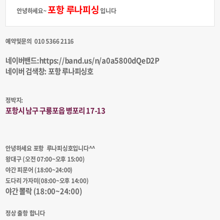
포항 루나피싱
안녕하세요~
입니다
예약및문의 010 5366 2116
네이버밴드:https://band.us/n/a0a5800dQeD2P
네이버 검색창: 포항 루나피싱호
정박지:
포항시 남구 구룡포읍 병포리 17-13
안녕하세요 포항 루나피싱호입니다^^
왕대구 (오전 07:00~오후 15:00)
야간 피문어 (18:00~24:00)
도다리 가자미(08:00~오후 14:00)
야간 뽈락 (18:00~24:00)
정상 출항 합니다