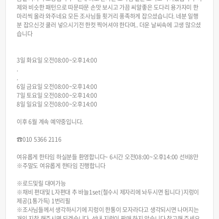
제와 비슷한 패턴으로 따문따문 손맛 보시고 가끔 씨알좋은 도다리 용가자미 한
마리씩 올라 와주네요 모든 조사님들 횟거리 풍족하게 잡으셨습니다. 네분 일행
분 잡으신것 쿨러 넣으시기전 한컷 찍어셔야 한다며.. 더운 날씨속에 고생 많으셨
습니다
3일 화요일 오전08:00~오후14:00
.
.
6일 금요일 오전08:00~오후14:00
7일 토요일 오전08:00~오후14:00
8일 일요일 오전08:00~오후14:00
이후 6월 계속 예약중입니다.
☎️010 5366 2116
여유롭게 한타임 하실분들 환영합니다~ 6시간 오전08:00~오후14:00 선비8만
※주말도 여유롭게 한타임 진행합니다
※로드및릴 대여가능
※채비 편대및 L자편대 추 바늘1set(철수시 제자리에 놔두시면 됩니다 )지렁이
제공(1통가득) 1번리필
※조사님들께서 생각하시기에 지렁이 한통이 모자라다고 생각되시면 나머지는
개인 지참 해주시면 되겠습니다. 선내 지렁이 판매 하지 않습니다 참고해 주세요