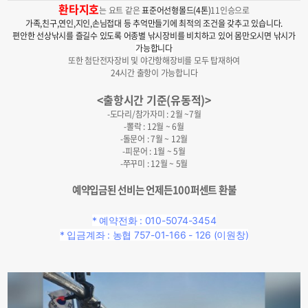
환타지호
는 요트 같은
표준어선형몰드(4톤)
11인승으로
가족,친구,연인,지인,손님접대 등 추억만들기에 최적의 조건을 갖추고 있습니다.
편안한 선상낚시를 즐길수 있도록 어종별 낚시장비를 비치하고 있어 몸만오시면 낚시가
가능합니다
또한 첨단전자장비 및 야간항해장비를 모두 탑재하여
24시간 출항이 가능합니다
<출항시간 기준(유동적)>
-도다리/참가자미 : 2월 ~7월
-뽈락 : 12월 ~ 6월
-돌문어 : 7월 ~ 12월
-피문어 : 1월 ~ 5월
-쭈꾸미 : 12월 ~ 5월
예약입금된 선비는 언제든100퍼센트 환불
*
예약전화 :
010-5074-3454
* 입금계좌 : 농협 757-01-166
- 126 (이원창)