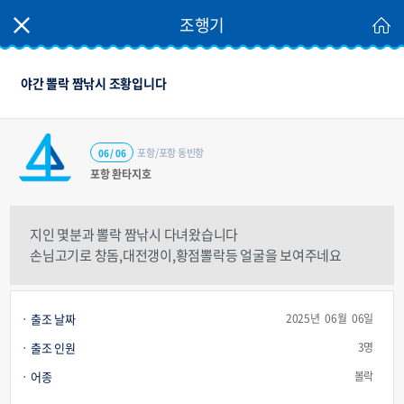
조행기
야간 뽈락 짬낚시 조황입니다
포항/포항 동빈항
06 / 06
포항 환타지호
지인 몇분과 뽈락 짬낚시 다녀왔습니다
손님고기로 창돔,대전갱이,황점뽈락등 얼굴을 보여주네요
출조 날짜
2025년 06월 06일
출조 인원
3명
어종
볼락