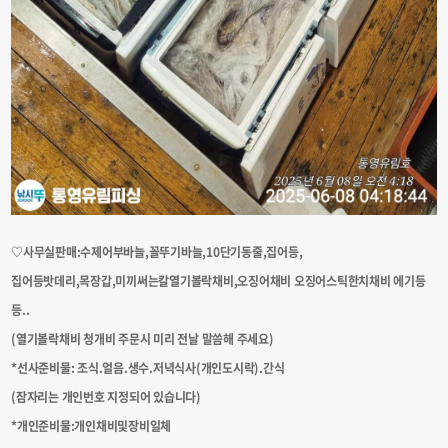
♡사무실판매:수제어부바늘,꼴뚜기바늘,10단기동줄,집어등,
집어등밧데리,목장갑,미끼써는칼열기볼락채비,오징어채비 오징어스틱한치채비 에기등
등..
(열기볼락채비 청개비 주문시 미리 전날 말씀해 주세요)
*선사준비물: 조식.얼음.생수.저녁식사(개인도시락).간식
(잠자리는 개인번호 지정되어 있습니다)
*개인준비물:개인채비및장비일체