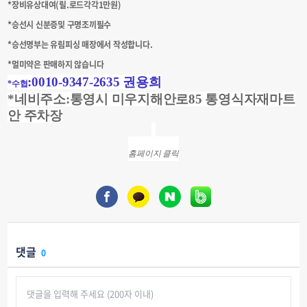
*장비유상대여(릴.로드각각1만원)
*승선시 신분증및 구명조끼필수
*승선명부는 유림피싱 매장에서 작성합니다.
*멀미약은 판매하지 않습니다
:0010-9347-2635 권용희
*수협
*네비주소:
통영시 미우지해안로85 통영식자재마트
안 주차장
홈페이지 클릭
댓글
0