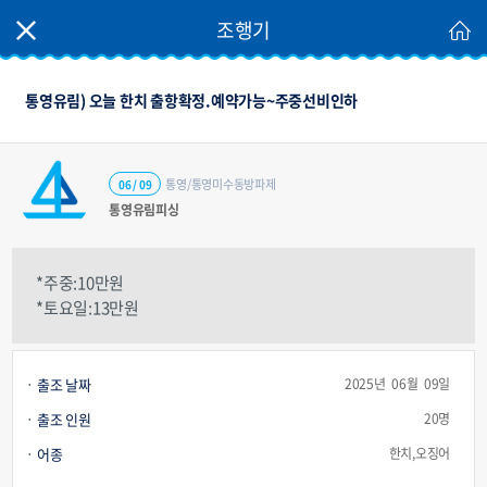
조행기
통영유림) 오늘 한치 출항확정.예약가능~주중선비인하
통영/통영미수동방파제
06 / 09
통영유림피싱
*주중:10만원
*토요일:13만원
출조 날짜
2025년 06월 09일
출조 인원
20명
어종
한치,오징어