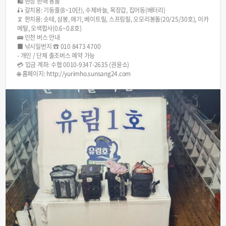
🛍 현장 판매 용품
🎣 갈치용: 기둥줄(8~10단), 수제바늘, 목장갑, 집어등(배터리)
🦑 한치용: 슷테, 삼봉, 애기, 베이트릴, 스프링릴, 오모리봉돌(20/25/30호), 이카
메탈, 오색합사(0.6~0.8호)
🚌 인천 버스 안내
■ 낚시일번지 ☎ 010 8473 4700
- 개인 / 단체 출조버스 예약 가능
💳 입금 계좌: 수협 0010-9347-2635 (권윤소)
🌐 홈페이지: http://yurimho.sunsang24.com