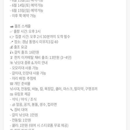
- 6월 13일(금) 예약가능
- 6월 14일(토) 예약가능
- 6월 15일(일) 예약가능
- 이후 쭉 예약 가능
🛥️ 출조 스케줄
✅ 출항 시간: 오후 3시
👉 집결 시간: 오후 2시 30분까지 도착 필수
📍 장소: 경남 통영시 미우지3길 40
💰 출조 요금
🎣 갈치 출조: 16만원
🦑 한치 이카메탈 채비 출조: 13만원 (3~4단)
🎯 낚싯대 종류 & 자리 안내
- 오모리대 사용 가능
- 갈치대, 민장대 사용 가능
- 자리 배정: 추첨제
🎒 개인 준비물
낚시대, 전동릴, 바늘, 칼, 목장갑, 쿨러, 마스크, 멀미약, 구명조끼
🍱 유림호 제공
- 석식 / 야식 / 조식
- 🧊 얼음, 꽁치, 봉돌, 생수, 컵라면
🔧 장비 대여
- 갈치 낚싯대: 1만원
- 전동릴: 1만원
- 쿨러: 1만원 (대여 시 스티로폼 무료 제공)