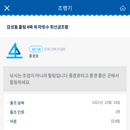
조행기
감성돔 흘림 4짜 외 마릿수 최신굳조황
진해/진해 안골항
10 / 18
풍경호
낚시는 조업이 아니라 힐링입니다 풍경호타고 풍경 좋은 곳에서
힐링하세요
출조 날짜
2025년 10월 18일
출조 인원
1명
어종
감성돔