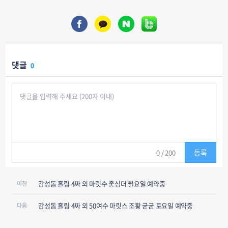
댓글
0
등록
0
/ 200
감성돔 흘림 4짜 외 마릿수 좋심더 월요일 예약중
이전
감성돔 흘림 4짜 외 50여수 마릿스 조황 굳굳 토요일 예약중
다음