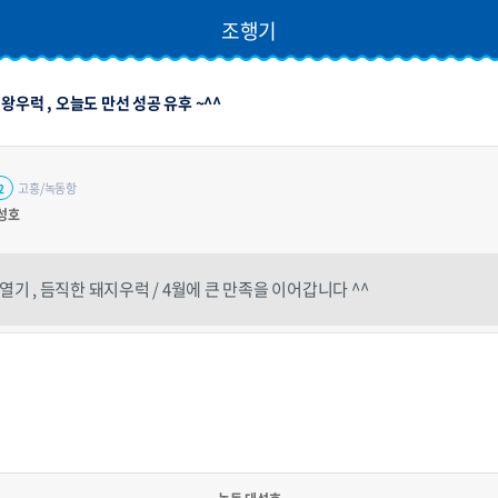
조행기
왕우럭 , 오늘도 만선 성공 유후 ~^^
고흥/녹동항
2
성호
기 , 듬직한 돼지우럭 / 4월에 큰 만족을 이어갑니다 ^^