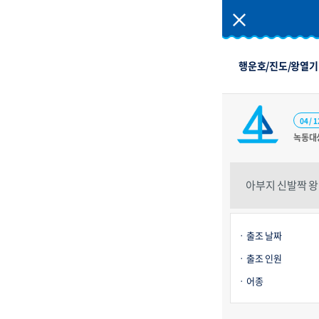
행운호/진도/왕열기 
04 / 1
녹동대
아부지 신발짝 왕열
출조 날짜
출조 인원
어종