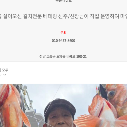
녹동 대성호
을 살아오신 갈치전문 베테랑 선주/선장님이 직접 운영하여 마
문의
010-9437-8600
전남 고흥군 도양읍 비봉로 198-21​
 모두 ~
 ^^