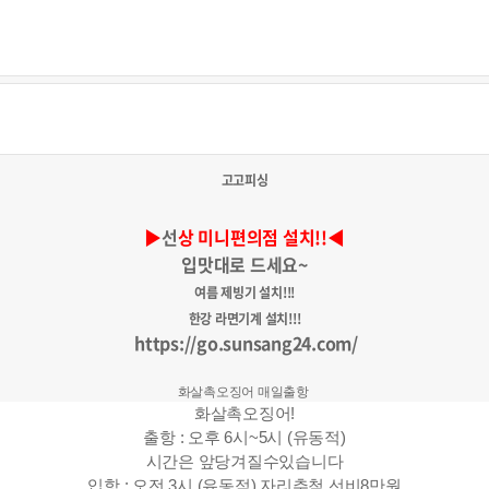
고고피싱
▶
선
상 미니편의점 설치!!◀
입맛대로 드세요~
여름 제빙기 설치!!!
한강 라면기계 설치!!!
https://go.sunsang24.com/
화살촉오징어 매일출항
화살촉오징어!
출항 : 오후 6시~5시 (유동적)
시간은 앞당겨질수있습니다
입항 : 오전 3시 (유동적) 자리추첨 선비8만원