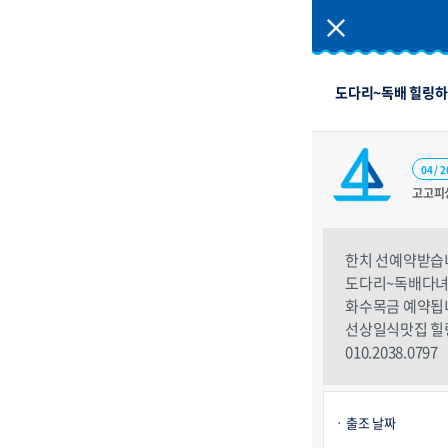
도다리~독배 힐링하
04 / 2
고고피
한치 선예약받습
도다리~독배다
화수목금 예약됩
선상일식맛집 
010.2038.0797
출조 날짜