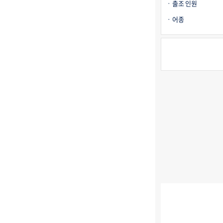
출조 인원
어종