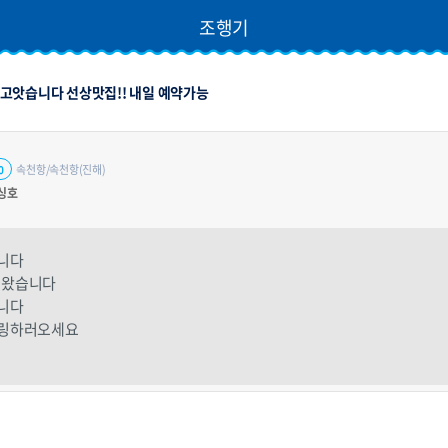
조행기
고앗습니다 선상맛집!! 내일 예약가능
속천항/속천항(진해)
0
싱호
니다
녀왔습니다
니다
힐링하러오세요