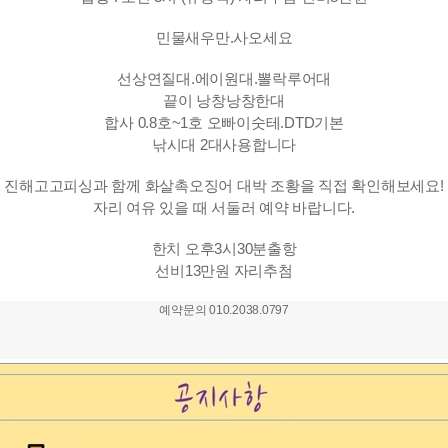
민물새우만.사오세요
선상연질대.에이원대.뽈락루어대
끝이 낭창낭창한대
합사 0.8호~1호 오빠이숫테.DTD기본
낚시대 2대사용합니다
진해고고피싱과 함께 화살촉오징어 대박 조황을 직접 확인해보세요!
자리 여유 있을 때 서둘러 예약 바랍니다.
한치 오후3시30분출항
선비13만원 자리추첨
예약문의 010.2038.0797