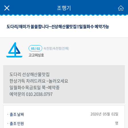
조행기
도다리/재미가 쏠쏠합니다~선상해산물맛집!!일월화수 예약가능
속천항/속천항(진해)
05 / 02
고고피싱호
도다리 선상해산물맛집
한상가득 차려드려요 ~놀러오세요
일월화수목금토일 쭉~예약중
예약문의 010.2038.0797
출조 날짜
2026년 05월 02일
출조 인원
명