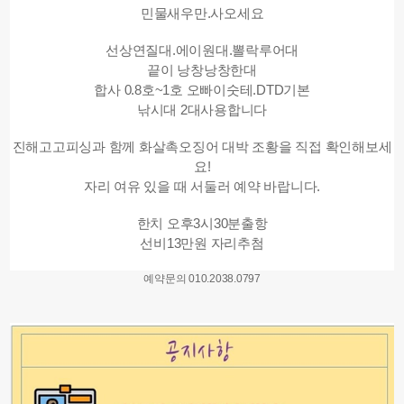
민물새우만.사오세요
선상연질대.에이원대.뽈락루어대
끝이 낭창낭창한대
합사 0.8호~1호 오빠이숫테.DTD기본
낚시대 2대사용합니다
진해고고피싱과 함께 화살촉오징어 대박 조황을 직접 확인해보세
요!
자리 여유 있을 때 서둘러 예약 바랍니다.
한치 오후3시30분출항
선비13만원 자리추첨
예약문의 010.2038.0797