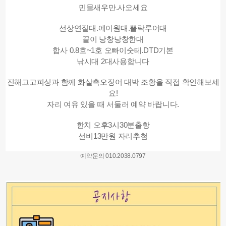
민물새우만.사오세요
선상연질대.에이원대.뽈락루어대
끝이 낭창낭창한대
합사 0.8호~1호 오빠이숫테.DTD기본
낚시대 2대사용합니다
진해고고피싱과 함께 화살촉오징어 대박 조황을 직접 확인해보세
요!
자리 여유 있을 때 서둘러 예약 바랍니다.
한치 오후3시30분출항
선비13만원 자리추첨
예약문의 010.2038.0797