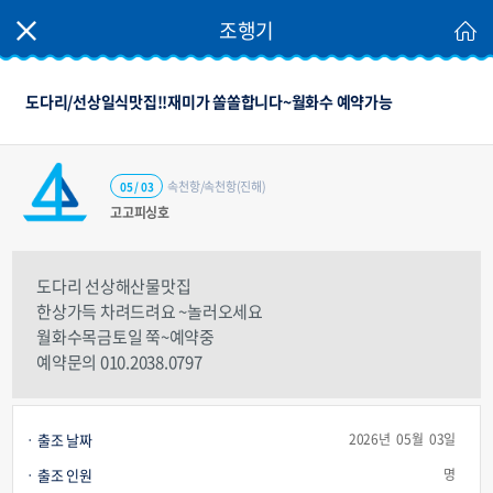
조행기
도다리/선상일식맛집!!재미가 쏠쏠합니다~월화수 예약가능
속천항/속천항(진해)
05 / 03
고고피싱호
도다리 선상해산물맛집
한상가득 차려드려요 ~놀러오세요
월화수목금토일 쭉~예약중
예약문의 010.2038.0797
출조 날짜
2026년 05월 03일
출조 인원
명