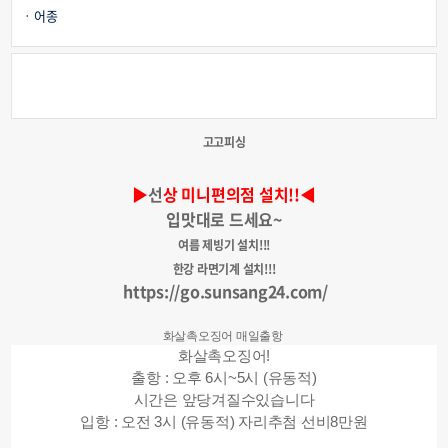
어종
고고피싱
▶
선
상 미니편의점 설치!!◀
입맛대로 드세요~
여름 제빙기 설치!!!
한강 라면기계 설치!!!
https://go.sunsang24.com/
화살촉오징어 매일출항
화살촉오징어!
출항 : 오후 6시~5시 (유동적)
시간은 앞당겨질수있습니다
입항 : 오전 3시 (유동적) 자리추첨 선비8만원