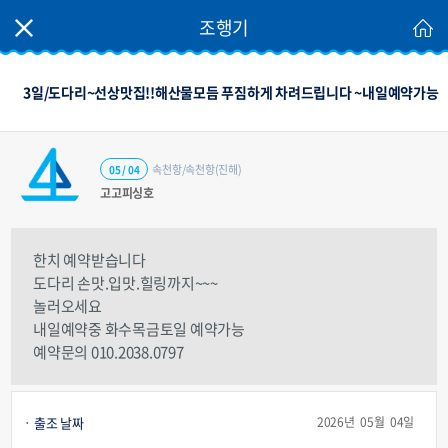
조행기
3일/도다리~선상맛집!!해산물모듬 푸짐하게 차려드립니다 ~내일예약가능
속천항/속천항(진해)
05 / 04
고고피싱호
한치 예약받습니다
도다리 손맛.입맛.힐링까지~~~
놀러오세요
내일예약중 화수목금토일 예약가능
예약문의 010.2038.0797
출조 날짜
2026년 05월 04일