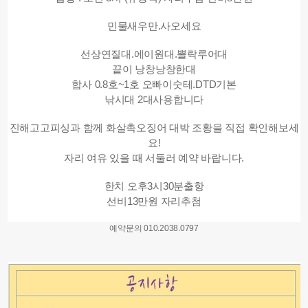
민물새우만.사오세요
선상연질대.에이원대.뽈락루어대
끝이 낭창낭창한대
합사 0.8호~1호 오빠이숫테.DTD기본
낚시대 2대사용합니다
진해고고피싱과 함께 화살촉오징어 대박 조황을 직접 확인해보세
요!
자리 여유 있을 때 서둘러 예약 바랍니다.
한치 오후3시30분출항
선비13만원 자리추첨
예약문의 010.2038.0797