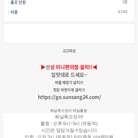
출조 인원
1명
어종
도다리
고고피싱
▶
선
상 미니편의점 설치!!◀
입맛대로 드세요~
여름 제빙기 설치!!!
한강 라면기계 설치!!!
https://go.sunsang24.com/
화살촉오징어 매일출항
화살촉오징어!
출항 : 오후 6시~5시 (유동적)
시간은 앞당겨질수있습니다
입항 : 오전 3시 (유동적) 자리추첨 선비8만원