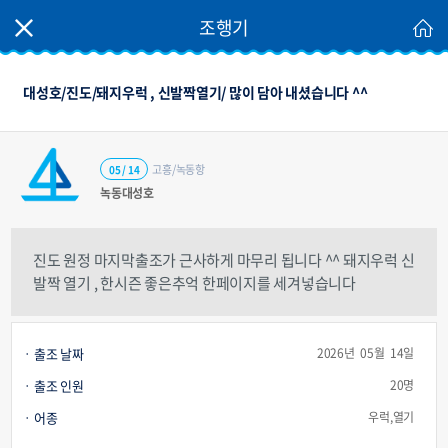
조행기
대성호/진도/돼지우럭 , 신발짝열기/ 많이 담아 내셨습니다 ^^
고흥/녹동항
05 / 14
녹동대성호
진도 원정 마지막출조가 근사하게 마무리 됩니다 ^^ 돼지우럭 신
발짝 열기 , 한시즌 좋은추억 한페이지를 세겨넣습니다
출조 날짜
2026년 05월 14일
출조 인원
20명
어종
우럭,열기