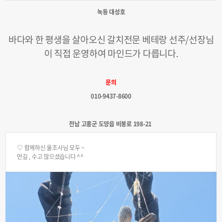
녹동 대성호
바다와 한 평생을 살아오신 갈치전문 베테랑 선주/선장님
이 직접 운영하여 마인드가 다릅니다.
문의
010-9437-8600
전남 고흥군 도양읍 비봉로 198-21​
♡ 함께하신 울조사님 모두 ~
먼길 , 수고 많으셨습니다 ^^