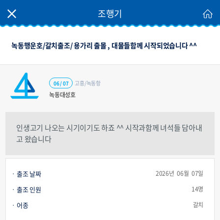
조행기
녹동행운호/갈치출조/ 용가리 출몰 , 대물들함께 시작되었습니다 ^^
고흥/녹동항
06 / 07
녹동대성호
인생고기 나오는 시기이기도 하죠 ^^ 시작과함께 녀석들 담아내
고 왔습니다
출조 날짜
2026년 06월 07일
출조 인원
14명
어종
갈치