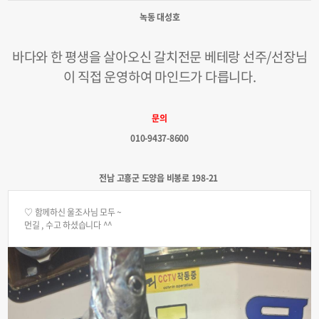
녹동 대성호
바다와 한 평생을 살아오신 갈치전문 베테랑 선주/선장님
이 직접 운영하여 마인드가 다릅니다.
문의
010-9437-8600
전남 고흥군 도양읍 비봉로 198-21​
♡ 함께하신 울조사님 모두 ~
먼길 , 수고 하셨습니다 ^^