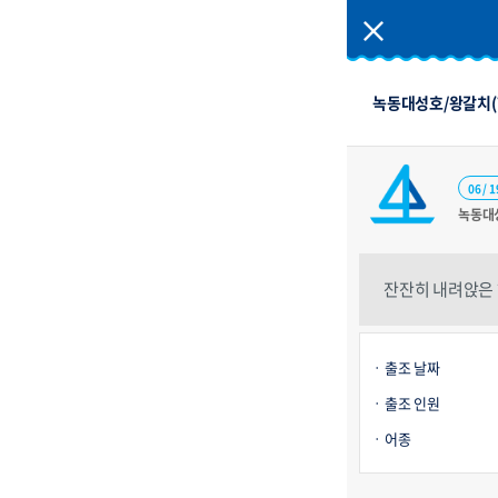
녹동대성호/왕갈치(한
06 / 1
녹동대
잔잔히 내려앉은 
출조 날짜
출조 인원
어종