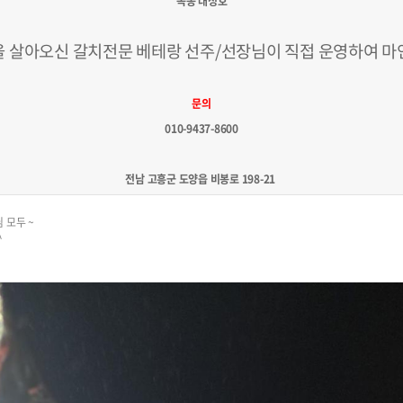
녹동 대성호
을 살아오신 갈치전문 베테랑 선주/선장님이 직접 운영하여 마
문의
010-9437-8600
전남 고흥군 도양읍 비봉로 198-21​
 모두 ~
^