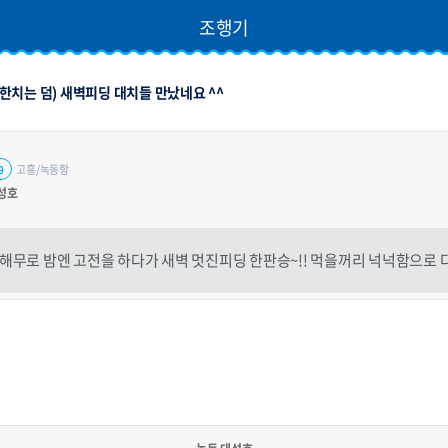
조행기
치는 덤) 새벽피딩 대치들 만났네요 ^^
고흥/녹동항
9
성호
해무로 밤엔 고전을 하다가 새벽 멋진피딩 한판승~!! 먹을꺼리 넉넉함으로 