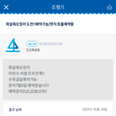
조행기
화살촉오징어 도전!!예약가능/한치 토욜예약중
속천항/속천항(진해)
06 / 30
고고피싱호
화살촉오징어
마릿수.씨알 모두만족!!
수목금일예약가능
문어7월8일 예약받습니다
예약문의010.2038.0797
출조 날짜
2026년 06월 30일