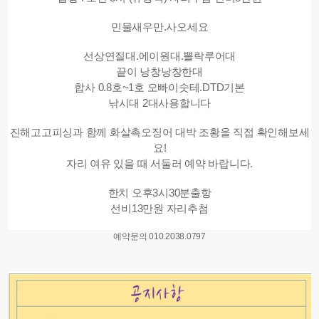
민물새우만.사오세요
선상연질대.에이원대.뽈락루어대
끝이 낭창낭창한대
합사 0.8호~1호 오빠이숫테.DTD기본
낚시대 2대사용합니다
진해고고피싱과 함께 화살촉오징어 대박 조황을 직접 확인해보세
요!
자리 여유 있을 때 서둘러 예약 바랍니다.
한치 오후3시30분출항
선비13만원 자리추첨
예약문의 010.2038.0797