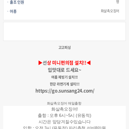
출조 인원
명
어종
화살촉오징어
고고피싱
▶
선
상 미니편의점 설치!!◀
입맛대로 드세요~
여름 제빙기 설치!!!
한강 라면기계 설치!!!
https://go.sunsang24.com/
화살촉오징어 매일출항
화살촉오징어!
출항 : 오후 6시~5시 (유동적)
시간은 앞당겨질수있습니다
입항 : 오전 3시 (유동적) 자리추첨 선비8만원