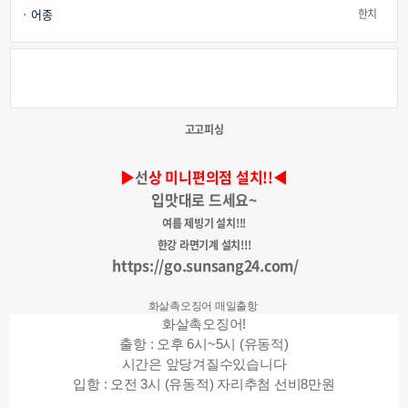
어종
한치
고고피싱
▶
선
상 미니편의점 설치!!◀
입맛대로 드세요~
여름 제빙기 설치!!!
한강 라면기계 설치!!!
https://go.sunsang24.com/
화살촉오징어 매일출항
화살촉오징어!
출항 : 오후 6시~5시 (유동적)
시간은 앞당겨질수있습니다
입항 : 오전 3시 (유동적) 자리추첨 선비8만원