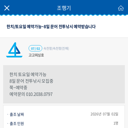
조행기
한치/토요일 예약가능~8일 문어 전투낚시 예약받습니다
속천항/속천항(진해)
07 / 02
고고피싱호
한치 토요일 예약가능
8일 문어 전투낚시 모집중
쭉~예약중
예약문의 010.2038.0797
출조 날짜
2026년 07월 02일
출조 인원
1명