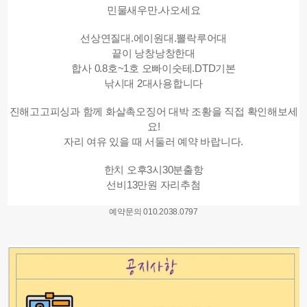
민물새우만.사오세요
선상연질대.에이원대.뽈락루어대
끝이 낭창낭창한대
합사 0.8호~1호 오빠이숫테.DTD기본
낚시대 2대사용합니다
진해고고피싱과 함께 화살촉오징어 대박 조황을 직접 확인해보세
요!
자리 여유 있을 때 서둘러 예약 바랍니다.
한치 오후3시30분출항
선비13만원 자리추첨
예약문의 010.2038.0797