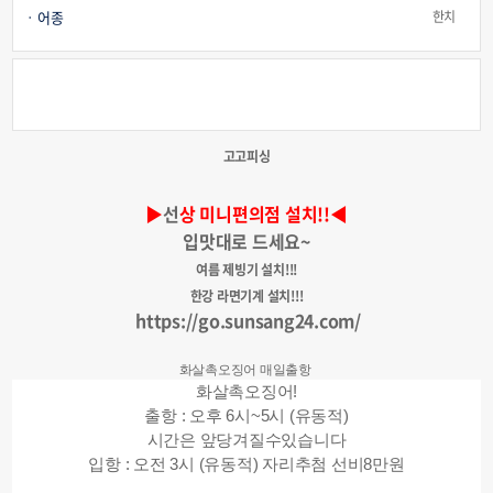
어종
한치
고고피싱
▶
선
상 미니편의점 설치!!◀
입맛대로 드세요~
여름 제빙기 설치!!!
한강 라면기계 설치!!!
https://go.sunsang24.com/
화살촉오징어 매일출항
화살촉오징어!
출항 : 오후 6시~5시 (유동적)
시간은 앞당겨질수있습니다
입항 : 오전 3시 (유동적) 자리추첨 선비8만원