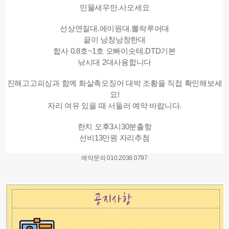
민물새우만.사오세요
선상연질대.에이원대.뽈락루어대
끝이 낭창낭창한대
합사 0.8호~1호 오빠이숫테.DTD기본
낚시대 2대사용합니다
진해고고피싱과 함께 화살촉오징어 대박 조황을 직접 확인해보세
요!
자리 여유 있을 때 서둘러 예약 바랍니다.
한치 오후3시30분출항
선비13만원 자리추첨
예약문의 010.2038.0797