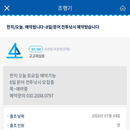
조행기
한치/오늘. 예약됩니다~8일/문어 전투낚시 예약받습니다
속천항/속천항(진해)
07 / 04
고고피싱호
한치 오늘 토요일 예약가능
8일 문어 전투낚시 모집중
쭉~예약중
예약문의 010.2038.0797
출조 날짜
2026년 07월 04일
출조 인원
명