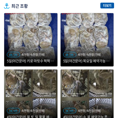
최근 조황
더보기
속천항/속천항(진해)
속천항/속천항(진해)
08 / 06
08 / 06
5일(야간문어) 키로 마릿수 퍽퍽 올라옵니다
5일(야간문어) 목요일 예약가능 덩치 잡으로 갑니다
속천항/속천항(진해)
속천항/속천항(진해)
08 / 05
08 / 05
4일(야간문어) 목.토.일.쭉쭉 예약가능 키로 마릿수 퍽퍽
4일(야간문어) 수.목.예약가능 쫀쫀 덩치들 찾으러 고고~