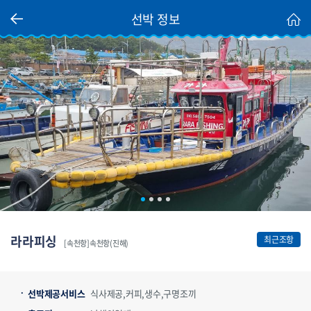
선박 정보
라라피싱
최근조항
[속천항]속천항(진해)
선박제공서비스
식사제공,커피,생수,구명조끼