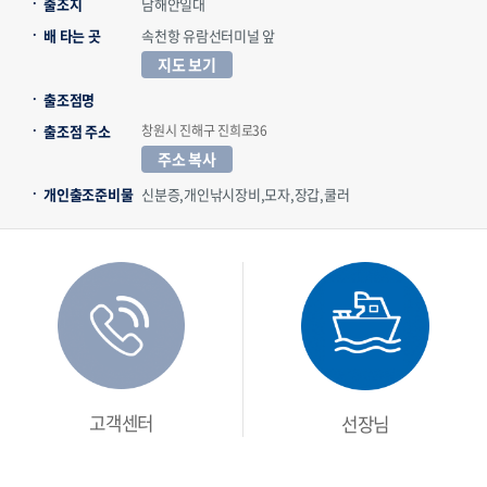
출조지
남해안일대
배 타는 곳
속천항 유람선터미널 앞
지도 보기
출조점명
출조점 주소
창원시 진해구 진희로36
주소 복사
개인출조준비물
신분증,개인낚시장비,모자,장갑,쿨러
고객센터
선장님