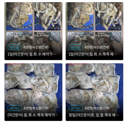
속천항/속천항(진해)
속천항/속천항(진해)
08 / 02
08 / 02
1일(야간문어) 월.화.수.예약가능 덩치덩치 찾으러 가봅니다
1일(야간문어)월.화.수.쭉쭉 예약가능 쫀 쫀 쫀 덩어리 찾으러 갑니다..
속천항/속천항(진해)
속천항/속천항(진해)
08 / 01
07 / 31
(야간문어) 월.화.수.쭉욱 예약가능 덩어리 잡으로 기즈아~
30일(야간문어)토.일.월.쭉욱 예약가능 구서구석 무너 찾으러 갑니다