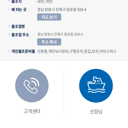
출조지
내만, 외만
배 타는 곳
경남 창원시 진해구 원포동 559-4
지도 보기
출조점명
출조점 주소
경남 창원시 진해구 원포동 559-4
주소 복사
개인출조준비물
신분증,개인낚시장비,구명조끼,장갑,모자,아이스박스
고객센터
선장님