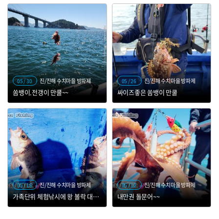
진/진해 수치마을 방파제
진/진해 수치마을 방파제
05 / 30
05 / 26
쏨뱅이.전갱이 만쿨~~
싸이즈좋은 쏨뱅이 만쿨
진/진해 수치마을 방파제
진/진해 수치마을 방파제
05 / 18
05 / 10
가족단위 체험낚시에 왕 볼락 대박 ~~
내만권 돌문어~~