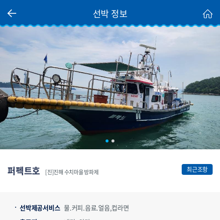
선박 정보
퍼펙트호
최근조항
[진]진해 수치마을 방파제
선박제공서비스
물.커피.음료.얼음,컵라면