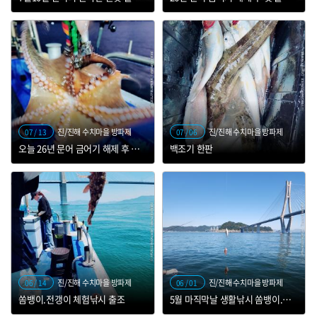
진/진해 수치마을 방파제
진/진해 수치마을 방파제
07 / 13
07 / 06
오늘 26년 문어 금어기 해제 후 첫 출항~~
백조기 한판
진/진해 수치마을 방파제
진/진해 수치마을 방파제
06 / 14
06 / 01
쏨뱅이.전갱이 체험낚시 출조
5월 마직막날 생활낚시 쏨뱅이.전갱이 만쿨과 선상 라면.쏨뱅이 회~~맛보기