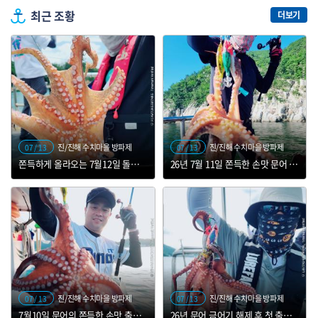
최근 조황
더보기
진/진해 수치마을 방파제
진/진해 수치마을 방파제
07 / 13
07 / 13
쫀득하게 올라오는 7월12일 돌문어 조황입니다
26년 7월 11일 쫀득한 손맛 문어 출조
진/진해 수치마을 방파제
진/진해 수치마을 방파제
07 / 13
07 / 13
7월10일 문어의 쫀득한 손맛 출조 조황
26년 문어 금어기 해제 후 첫 출항~~땡하자 시~~작