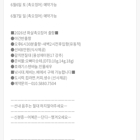
6월6일 토 (촉오징어) 예약가능
6월7일 일 (촉오징어) 예약가능
■2026년 화살촉오징어 출항■
●야간반출항
●오후6시30분출항~새벽2시전후입항(유동적)
●선비8만원(식사제공)
●갈치연질대 (용성에이원17 강추)
●준비물:오빠이슷테.(DTD.10g.14g.18g)
●호래기스텐바늘.민물새우
■낚시대.채비는.배에서 구매 가능합니다■
●도시락.컵라면.커피.생수 (선사제공)
●예약문의ㅡ010.5880.7504
ㅡㅡㅡㅡㅡㅡㅡㅡㅡㅡㅡㅡㅡㅡㅡㅡㅡㅡㅡ
ㅡ선내 음주는 절대 하지말아주세요ㅡ
ㅡㅡㅡㅡㅡㅡㅡㅡㅡㅡㅡㅡㅡㅡㅡㅡㅡㅡㅡ
ㅡ신분증ㅡ어복은ㅡ단디ㅡ챙겨오세요ㅡ
ㅡㅡㅡㅡㅡㅡㅡㅡㅡㅡㅡㅡㅡㅡㅡㅡㅡㅡㅡ
ㅡㅡㅡㅡㅡㅡㅡㅡㅡㅡㅡㅡㅡㅡㅡㅡㅡㅡㅡ