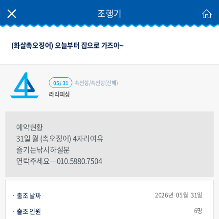
조행기
(화살촉오징어) 오늘부터 잡으로 가즈아~
속천항/속천항(진해)
05 / 31
라라피싱
예약현황
31일 월 (촉오징어) 4자리여유
즐기는낚시하실분
연락주세요ㅡ010.5880.7504
출조 날짜
2026년 05월 31일
출조 인원
6명