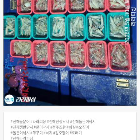
#진해돌문어 #라라피싱 #진해선상낚시 #진해돌문어낚시
#진해생활낚시 #문어낚시 #점주조황 #화살촉오징어
#돌문어낚시 #쭈꾸미 #낙지 #갑오징어 #호래기
#진해라라피싱