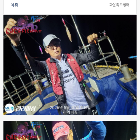
어종
화살촉오징어