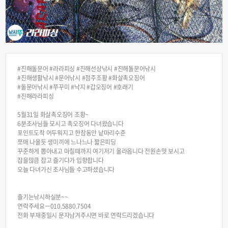
#진해돌문어 #라라피싱 #진해선상낚시 #진해돌문어낚시
#진해생활낚시 #문어낚시 #점주조황 #화살촉오징어
#돌문어낚시 #쭈꾸미 #낙지 #갑오징어 #호래기
#진해라라피싱
5월31일 화살촉오징어 조황~
6분조사님들 모시고 촉오징어 다녀왔습니다
포인트도착 어두워지고 한참동안 낱마리수준
쪼매 나올듯 생미끼에 느나느나 짧은피딩
꾸준하게 뽑아내고 마칠때까지 여기저기 올라옵니다 전원손맛 보시고
잡을많큼 잡고 즐기다가 입항합니다
오늘 다녀가신 조사님들 수고하셨습니다
즐기는낚시하실분~~
연락주세요ㅡ010.5880.7504
전화 부재중일시 문자남겨주시면 바로 연락드리겠습니다