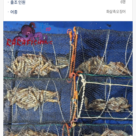
출조 인원
6명
어종
화살촉오징어