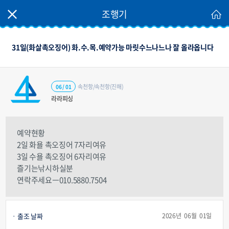
조행기
31일(화살촉오징어) 화.수.목.예약가능 마릿수느나느나 잘 올라옵니다
속천항/속천항(진해)
06 / 01
라라피싱
예약현황
2일 화욜 촉오징어 7자리여유
3일 수욜 촉오징어 6자리여유
즐기는낚시하실분
연락주세요ㅡ010.5880.7504
출조 날짜
2026년 06월 01일