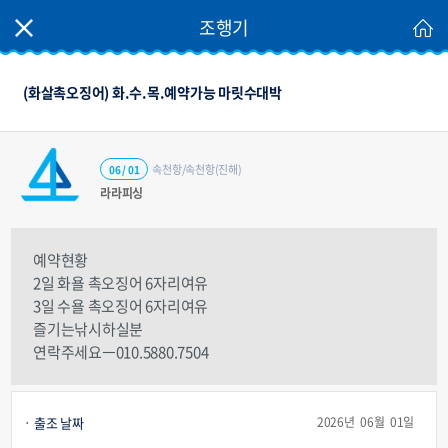
조행기
(화살촉오징어) 화.수.목.예약가능 마릿수대박
속천항/속천항(진해)
06 / 01
라라피싱
예약현황
2일 화욜 촉오징어 6자리여유
3일 수욜 촉오징어 6자리여유
즐기는낚시하실분
연락주세요ㅡ010.5880.7504
출조 날짜
2026년 06월 01일