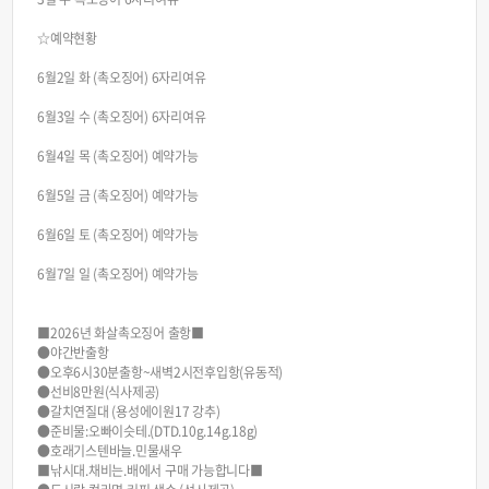
☆예약현황
6월2일 화 (촉오징어) 6자리여유
6월3일 수 (촉오징어) 6자리여유
6월4일 목 (촉오징어) 예약가능
6월5일 금 (촉오징어) 예약가능
6월6일 토 (촉오징어) 예약가능
6월7일 일 (촉오징어) 예약가능
■2026년 화살촉오징어 출항■
●야간반출항
●오후6시30분출항~새벽2시전후입항(유동적)
●선비8만원(식사제공)
●갈치연질대 (용성에이원17 강추)
●준비물:오빠이슷테.(DTD.10g.14g.18g)
●호래기스텐바늘.민물새우
■낚시대.채비는.배에서 구매 가능합니다■