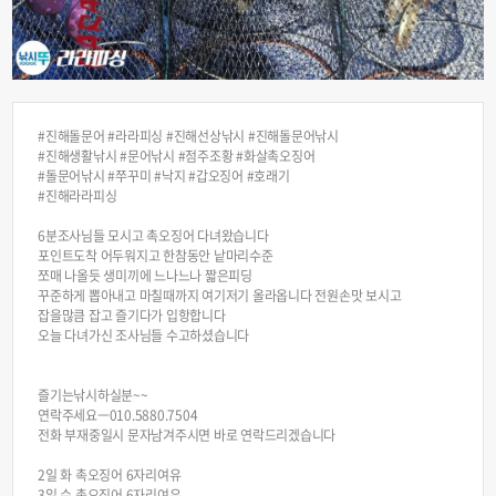
#진해돌문어 #라라피싱 #진해선상낚시 #진해돌문어낚시
#진해생활낚시 #문어낚시 #점주조황 #화살촉오징어
#돌문어낚시 #쭈꾸미 #낙지 #갑오징어 #호래기
#진해라라피싱
6분조사님들 모시고 촉오징어 다녀왔습니다
포인트도착 어두워지고 한참동안 낱마리수준
쪼매 나올듯 생미끼에 느나느나 짧은피딩
꾸준하게 뽑아내고 마칠때까지 여기저기 올라옵니다 전원손맛 보시고
잡을많큼 잡고 즐기다가 입항합니다
오늘 다녀가신 조사님들 수고하셨습니다
즐기는낚시하실분~~
연락주세요ㅡ010.5880.7504
전화 부재중일시 문자남겨주시면 바로 연락드리겠습니다
2일 화 촉오징어 6자리여유
3일 수 촉오징어 6자리여유