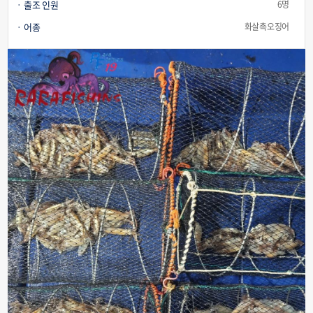
출조 인원
6명
어종
화살촉오징어