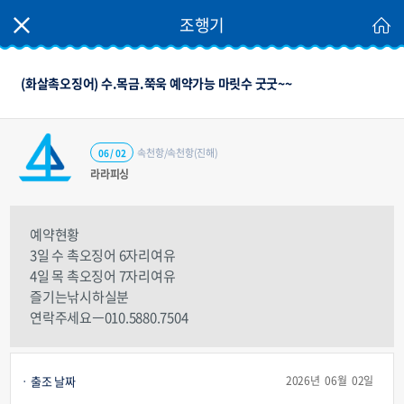
조행기
(화살촉오징어) 수.목금.쭉욱 예약가능 마릿수 굿굿~~
속천항/속천항(진해)
06 / 02
라라피싱
예약현황
3일 수 촉오징어 6자리여유
4일 목 촉오징어 7자리여유
즐기는낚시하실분
연락주세요ㅡ010.5880.7504
출조 날짜
2026년 06월 02일