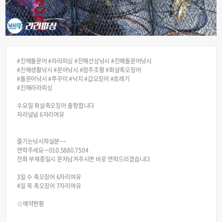
#진해돌문어 #라라피싱 #진해선상낚시 #진해돌문어낚시
#진해생활낚시 #문어낚시 #점주조황 #화살촉오징어
#돌문어낚시 #쭈꾸미 #낙지 #갑오징어 #호래기
#진해라라피싱
수요일 화살촉오징어 출항합니다
자리널널 6자리여유
즐기는낚시하실분~~
연락주세요ㅡ010.5880.7504
전화 부재중일시 문자남겨주시면 바로 연락드리겠습니다
3일 수 촉오징어 6자리여유
4일 목 촉오징어 7자리여유
☆예약현황