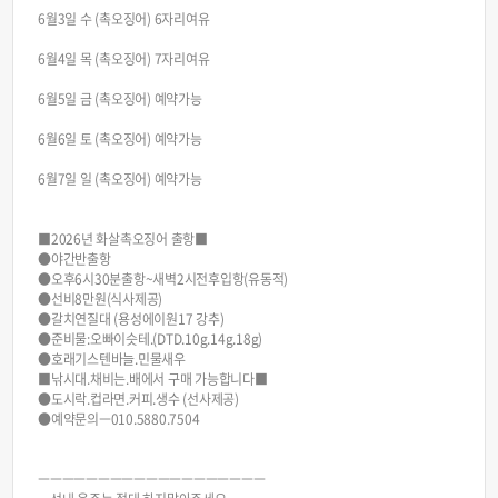
6월3일 수 (촉오징어) 6자리여유
6월4일 목 (촉오징어) 7자리여유
6월5일 금 (촉오징어) 예약가능
6월6일 토 (촉오징어) 예약가능
6월7일 일 (촉오징어) 예약가능
■2026년 화살촉오징어 출항■
●야간반출항
●오후6시30분출항~새벽2시전후입항(유동적)
●선비8만원(식사제공)
●갈치연질대 (용성에이원17 강추)
●준비물:오빠이슷테.(DTD.10g.14g.18g)
●호래기스텐바늘.민물새우
■낚시대.채비는.배에서 구매 가능합니다■
●도시락.컵라면.커피.생수 (선사제공)
●예약문의ㅡ010.5880.7504
ㅡㅡㅡㅡㅡㅡㅡㅡㅡㅡㅡㅡㅡㅡㅡㅡㅡㅡㅡ