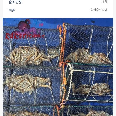
출조 인원
6명
어종
화살촉오징어