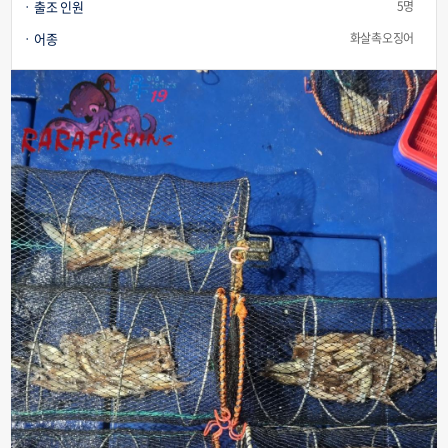
출조 인원
5명
어종
화살촉오징어