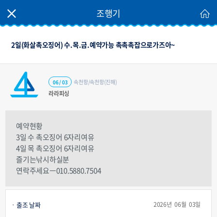
조행기
2일(화살촉오징어) 수.목.금.예약가능 촉촉촉잡으로가즈아~
속천항/속천항(진해)
06 / 03
라라피싱
예약현황
3일 수 촉오징어 6자리여유
4일 목 촉오징어 6자리여유
즐기는낚시하실분
연락주세요ㅡ010.5880.7504
출조 날짜
2026년 06월 03일