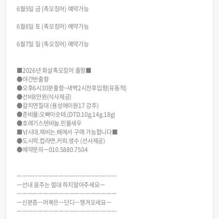
6월5일 금 (촉오징어) 예약가능
6월6일 토 (촉오징어) 예약가능
6월7일 일 (촉오징어) 예약가능
■2026년 화살촉오징어 출항■
●야간반출항
●오후6시30분출항~새벽2시전후입항(유동적)
●선비8만원(식사제공)
●갈치연질대 (용성에이원17 강추)
●준비물:오빠이슷테.(DTD.10g.14g.18g)
●호래기스텐바늘.민물새우
■낚시대.채비는.배에서 구매 가능합니다■
●도시락.컵라면.커피.생수 (선사제공)
●예약문의ㅡ010.5880.7504
ㅡㅡㅡㅡㅡㅡㅡㅡㅡㅡㅡㅡㅡㅡㅡㅡㅡㅡㅡ
ㅡ선내 음주는 절대 하지말아주세요ㅡ
ㅡㅡㅡㅡㅡㅡㅡㅡㅡㅡㅡㅡㅡㅡㅡㅡㅡㅡㅡ
ㅡ신분증ㅡ어복은ㅡ단디ㅡ챙겨오세요ㅡ
ㅡㅡㅡㅡㅡㅡㅡㅡㅡㅡㅡㅡㅡㅡㅡㅡㅡㅡㅡ