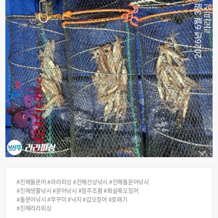
#진해돌문어 #라라피싱 #진해선상낚시 #진해돌문어낚시
#진해생활낚시 #문어낚시 #점주조황 #화살촉오징어
#돌문어낚시 #쭈꾸미 #낙지 #갑오징어 #호래기
#진해라라피싱