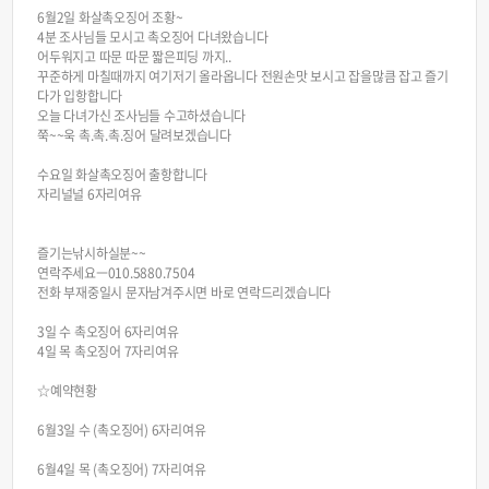
6월2일 화살촉오징어 조황~
4분 조사님들 모시고 촉오징어 다녀왔습니다
어두워지고 따문 따문 짧은피딩 까지..
꾸준하게 마칠때까지 여기저기 올라옵니다 전원손맛 보시고 잡을많큼 잡고 즐기
다가 입항합니다
오늘 다녀가신 조사님들 수고하셨습니다
쭉~~욱 촉.촉.촉.징어 달려보겠습니다
수요일 화살촉오징어 출항합니다
자리널널 6자리여유
즐기는낚시하실분~~
연락주세요ㅡ010.5880.7504
전화 부재중일시 문자남겨주시면 바로 연락드리겠습니다
3일 수 촉오징어 6자리여유
4일 목 촉오징어 7자리여유
☆예약현황
6월3일 수 (촉오징어) 6자리여유
6월4일 목 (촉오징어) 7자리여유