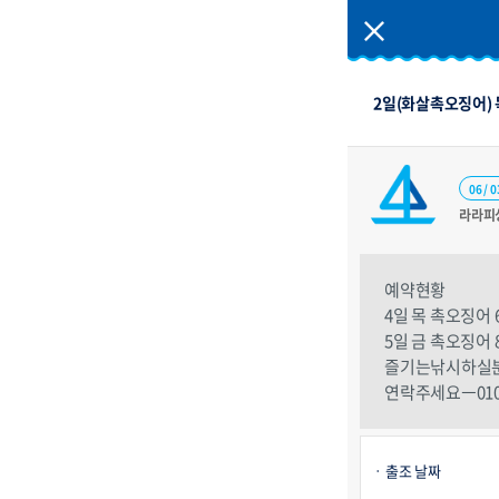
2일(화살촉오징어)
06 / 0
라라피
예약현황
4일 목 촉오징어
5일 금 촉오징어
즐기는낚시하실
연락주세요ㅡ010.5
출조 날짜