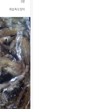
5명
화살촉오징어