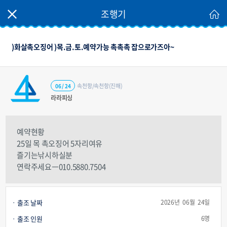
조행기
)화살촉오징어 )목.금.토.예약가능 촉촉촉 잡으로가즈아~
속천항/속천항(진해)
06 / 24
라라피싱
예약현황
25일 목 촉오징어 5자리여유
즐기는낚시하실분
연락주세요ㅡ010.5880.7504
출조 날짜
2026년 06월 24일
출조 인원
6명