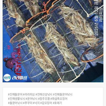
#진해돌문어 #라라피싱 #진해선상낚시 #진해돌문어낚시
#진해생활낚시 #문어낚시 #점주조황 #화살촉오징어
#돌문어낚시 #쭈꾸미 #낙지 #갑오징어 #호래기