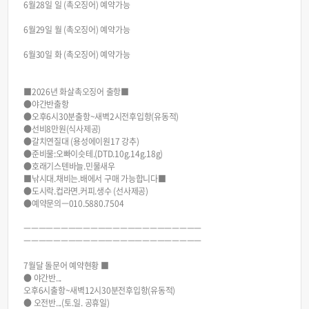
6월28일 일 (촉오징어) 예약가능
6월29일 월 (촉오징어) 예약가능
6월30일 화 (촉오징어) 예약가능
■2026년 화살촉오징어 출항■
●야간반출항
●오후6시30분출항~새벽2시전후입항(유동적)
●선비8만원(식사제공)
●갈치연질대 (용성에이원17 강추)
●준비물:오빠이슷테.(DTD.10g.14g.18g)
●호래기스텐바늘.민물새우
■낚시대.채비는.배에서 구매 가능합니다■
●도시락.컵라면.커피.생수 (선사제공)
●예약문의ㅡ010.5880.7504
ㅡㅡㅡㅡㅡㅡㅡㅡㅡㅡㅡㅡㅡㅡㅡㅡㅡㅡㅡㅡㅡㅡㅡㅡ
ㅡㅡㅡㅡㅡㅡㅡㅡㅡㅡㅡㅡㅡㅡㅡㅡㅡㅡㅡㅡㅡㅡㅡㅡ
7월달 돌문어 예약현황 ■
● 야간반...
오후6시출항~새벽12시30분전후입항(유동적)
● 오전반...(토.일. 공휴일)