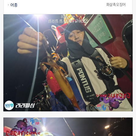
어종
화살촉오징어