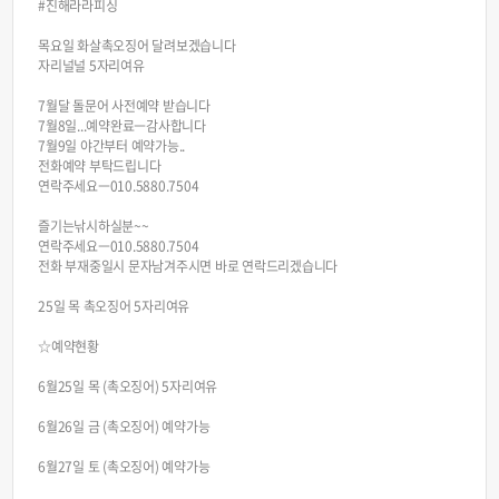
#진해라라피싱
목요일 화살촉오징어 달려보겠습니다
자리널널 5자리여유
7월달 돌문어 사전예약 받습니다
7월8일...예약완료ㅡ감사합니다
7월9일 야간부터 예약가능..
전화예약 부탁드립니다
연락주세요ㅡ010.5880.7504
즐기는낚시하실분~~
연락주세요ㅡ010.5880.7504
전화 부재중일시 문자남겨주시면 바로 연락드리겠습니다
25일 목 촉오징어 5자리여유
☆예약현황
6월25일 목 (촉오징어) 5자리여유
6월26일 금 (촉오징어) 예약가능
6월27일 토 (촉오징어) 예약가능