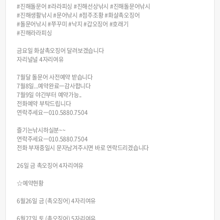
#진해돌문어 #라라피싱 #진해선상낚시 #진해돌문어낚시
#진해생활낚시 #문어낚시 #점주조황 #화살촉오징어
#돌문어낚시 #쭈꾸미 #낙지 #갑오징어 #호래기
#진해라라피싱
금요일 화살촉오징어 달려보겠습니다
자리널널 4자리여유
7월달 돌문어 사전예약 받습니다
7월8일...예약완료ㅡ감사합니다
7월9일 야간부터 예약가능..
전화예약 부탁드립니다
연락주세요ㅡ010.5880.7504
즐기는낚시하실분~~
연락주세요ㅡ010.5880.7504
전화 부재중일시 문자남겨주시면 바로 연락드리겠습니다
26일 금 촉오징어 4자리여유
☆예약현황
6월26일 금 (촉오징어) 4자리여유
6월27일 토 (촉오징어) 5자리여유