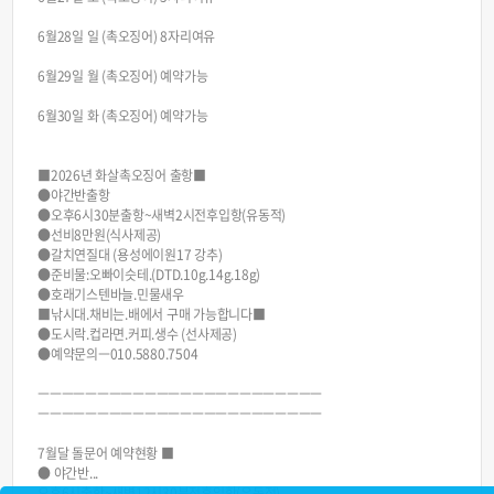
6월28일 일 (촉오징어) 8자리여유
6월29일 월 (촉오징어) 예약가능
6월30일 화 (촉오징어) 예약가능
■2026년 화살촉오징어 출항■
●야간반출항
●오후6시30분출항~새벽2시전후입항(유동적)
●선비8만원(식사제공)
●갈치연질대 (용성에이원17 강추)
●준비물:오빠이슷테.(DTD.10g.14g.18g)
●호래기스텐바늘.민물새우
■낚시대.채비는.배에서 구매 가능합니다■
●도시락.컵라면.커피.생수 (선사제공)
●예약문의ㅡ010.5880.7504
ㅡㅡㅡㅡㅡㅡㅡㅡㅡㅡㅡㅡㅡㅡㅡㅡㅡㅡㅡㅡㅡㅡㅡㅡ
ㅡㅡㅡㅡㅡㅡㅡㅡㅡㅡㅡㅡㅡㅡㅡㅡㅡㅡㅡㅡㅡㅡㅡㅡ
7월달 돌문어 예약현황 ■
● 야간반...
오후6시출항~새벽12시30분전후입항(유동적)