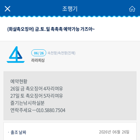
조행기
(화살촉오징어) 금.토.일 촉촉촉 예약가능 가즈아~
속천항/속천항(진해)
06 / 26
라라피싱
예약현황
26일 금 촉오징어 4자리여유
27일 토 촉오징어 5자리여유
즐기는낚시하실분
연락주세요ㅡ010.5880.7504
출조 날짜
2026년 06월 26일