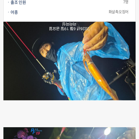
출조 인원
7명
어종
화살촉오징어