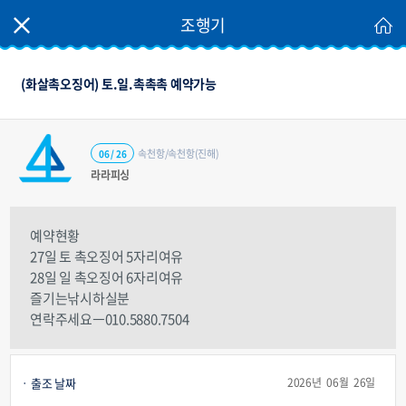
조행기
(화살촉오징어) 토.일.촉촉촉 예약가능
속천항/속천항(진해)
06 / 26
라라피싱
예약현황
27일 토 촉오징어 5자리여유
28일 일 촉오징어 6자리여유
즐기는낚시하실분
연락주세요ㅡ010.5880.7504
출조 날짜
2026년 06월 26일