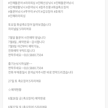
#진해돌문어 #라라피싱 #진해선상낚시 #진해돌문어낚시
#진해생활낚시 #문어낚시 #점주조황 #화살촉오징어
#돌문어낚시 #쭈꾸미 #낙지 #갑오징어 #호래기
#진해라라피싱
토요일 화살촉오징어 달려보겠습니다
자리널널 5자리여유
7월달 돌문어 사전예약 받습니다
7월8일...예약완료ㅡ감사합니다
7월9일 야간부터 예약가능..
전화예약 부탁드립니다
연락주세요ㅡ010.5880.7504
즐기는낚시하실분~~
연락주세요ㅡ010.5880.7504
전화 부재중일시 문자남겨주시면 바로 연락드리겠습니다
27일 토 촉오징어 5자리여유
☆예약현황
6월26일 금 (촉오징어) 예약완료
6월27일 토 (촉오징어) 5자리여유