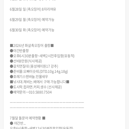
6월28일 일 (촉오징어) 8자리여유
6월29일 월 (촉오징어) 예약가능
6월30일 화 (촉오징어) 예약가능
■2026년 화살촉오징어 출항■
●야간반출항
●오후6시30분출항~새벽2시전후입항(유동적)
●선비8만원(식사제공)
●갈치연질대 (용성에이원17 강추)
●준비물:오빠이슷테.(DTD.10g.14g.18g)
●호래기스텐바늘.민물새우
■낚시대.채비는.배에서 구매 가능합니다■
●도시락.컵라면.커피.생수 (선사제공)
●예약문의ㅡ010.5880.7504
ㅡㅡㅡㅡㅡㅡㅡㅡㅡㅡㅡㅡㅡㅡㅡㅡㅡㅡㅡㅡㅡㅡㅡㅡ
ㅡㅡㅡㅡㅡㅡㅡㅡㅡㅡㅡㅡㅡㅡㅡㅡㅡㅡㅡㅡㅡㅡㅡㅡ
7월달 돌문어 예약현황 ■
● 야간반...
오후6시출항~새벽12시30분전후입항(유동적)