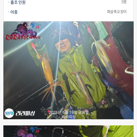
출조 인원
5명
어종
화살촉오징어