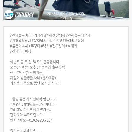
#진해돌문어 #라라피싱 #진해선상낚시 #진해돌문어낚시
#진해생활낚시 #문어낚시 #점주조황 #화살촉오징어
#돌문어낚시 #쭈꾸미 #낙지 #갑오징어 #호래기
#진해라라피싱
이번주 금.토.일. 백조기 출항합니다
오전6시출항~오후1시전후입항(유동적)
선비 7만원(식사미제공)
지렁이.빙글빙글 채비 (선사제공)
가벼운 마음으로 몸만 오시면 됩니다
7월달 돌문어 사전예약 받습니다
7월8일...예약완료ㅡ감사합니다
7월13일 야간부터 예약가능..
전화예약 부탁드립니다
연락주세요ㅡ010.5880.7504
즐기는낚시하실분~~~