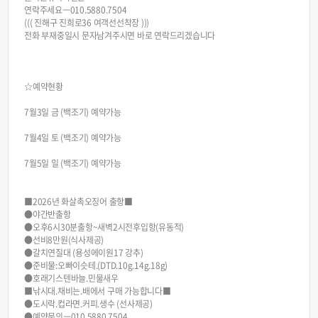
연락주세요ㅡ010.5880.7504
((( 진해구 진희로36 여객선선착장 )))
전화 부재중일시 문자남겨주시면 바로 연락드리겠습니다
☆예약현황
7월3일 금 (백조기) 예약가능
7월4일 토 (백조기) 예약가능
7월5일 일 (백조기) 예약가능
■2026년 화살촉오징어 출항■
●야간반출항
●오후6시30분출항~새벽2시전후입항(유동적)
●선비8만원(식사제공)
●갈치연질대 (용성에이원17 강추)
●준비물:오빠이슷테.(DTD.10g.14g.18g)
●호래기스텐바늘.민물새우
■낚시대.채비는.배에서 구매 가능합니다■
●도시락.컵라면.커피.생수 (선사제공)
●예약문의ㅡ010.5880.7504