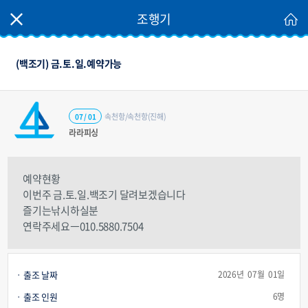
조행기
(백조기) 금.토.일.예약가능
속천항/속천항(진해)
07 / 01
라라피싱
예약현황
이번주 금.토.일.백조기 달려보겠습니다
즐기는낚시하실분
연락주세요ㅡ010.5880.7504
출조 날짜
2026년 07월 01일
출조 인원
6명